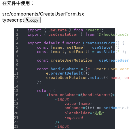
在元件中使用：
src/components/CreateUserForm.tsx
typescript
copy
import
 { 
useState
 } 
from
 'react'
;
import
 { 
useCreateUser
 } 
from
 '@/hooks/useCr
export
 default
 function
 CreateUserForm
() {
    const
 [
name
, 
setName
] 
=
 useState
(
''
);
    const
 [
email
, 
setEmail
] 
=
 useState
(
''
);
    const
 createUserMutation
 =
 useCreateUser
    const
 handleSubmit
 =
 (
e
: 
React
.
FormEvent
        e
.
preventDefault
();
        createUserMutation
.
mutate
({ 
name
, 
em
    };
    return
 (
        <
form
 onSubmit
=
{
handleSubmit
}
>
            <
input
                value
=
{
name
}
                onChange
=
{(e) => 
setName
(e.t
                placeholder
=
"姓名"
                required
            />
            <
input