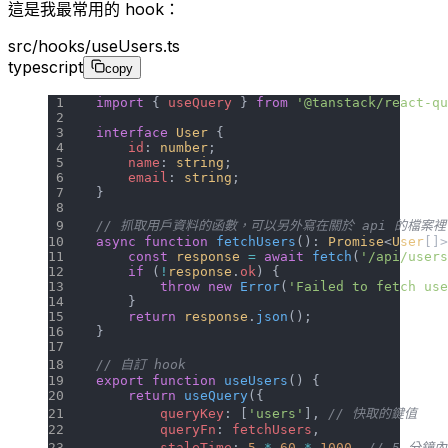
這是我最常用的 hook：
src/hooks/useUsers.ts
typescript
copy
import
 { 
useQuery
 } 
from
 '@tanstack/react-qu
interface
 User
 {
    id
: 
number
;
    name
: 
string
;
    email
: 
string
;
}
// 抓取用戶資料的函數，可以另外寫在關於 api 的檔案裡
async
 function
 fetchUsers
(): 
Promise
<
User
[]>
    const
 response
 =
 await
 fetch
(
'/api/users
    if
 (
!
response
.
ok
) {
        throw
 new
 Error
(
'Failed to fetch use
    }
    return
 response
.
json
();
}
// 自訂 hook
export
 function
 useUsers
() {
    return
 useQuery
({
        queryKey
: [
'users'
], 
// 快取的鍵值
        queryFn
: 
fetchUsers
,
        staleTime
: 
5
 *
 60
 *
 1000
, 
// 5 分鐘