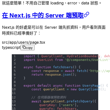
就這麼簡單！不用自己管理 loading、error、data 狀態。
在 Next.js 中的 Server 端預取
Next.js 的好處是可以在 Server 端先抓資料，用戶看到頁面
時資料已經準備好了：
src/app/users/page.tsx
typescript
copy
import
 { 
QueryClient
, 
HydrationBoundary
, 
deh
import
 UserList
 from
 '@/components/UserList'
async
 function
 fetchUsers
() {
    const
 response
 =
 await
 fetch
(
'https://ap
    return
 response
.
json
();
}
export
 default
 async
 function
 UsersPage
() {
    const
 queryClient
 =
 new
 QueryClient
();
    // 在伺服器端預取資料
    await
 queryClient
.
prefetchQuery
({
        queryKey
: [
'users'
],
        queryFn
: 
fetchUsers
,