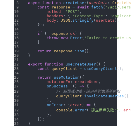
async
 function
 createUser
(
userData
: 
CreateUs
    const
 response
 =
 await
 fetch
(
'/api/users
        method
: 
'POST'
,
        headers
: { 
'Content-Type'
: 
'applicat
        body
: 
JSON
.
stringify
(
userData
),
    });
    if
 (
!
response
.
ok
) {
        throw
 new
 Error
(
'Failed to create us
    }
    return
 response
.
json
();
}
export
 function
 useCreateUser
() {
    const
 queryClient
 =
 useQueryClient
();
    return
 useMutation
({
        mutationFn
: 
createUser
,
        onSuccess
: () 
=>
 {
            // 新增成功後，讓用戶列表重新抓取
            queryClient
.
invalidateQueries
({ 
        },
        onError
: (
error
) 
=>
 {
            console
.
error
(
'建立用戶失敗:'
, 
err
        },
    });
}