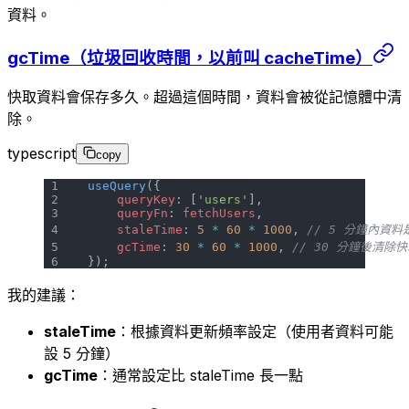
資料。
gcTime（垃圾回收時間，以前叫 cacheTime）
快取資料會保存多久。超過這個時間，資料會被從記憶體中清
除。
typescript
copy
useQuery
({
    queryKey
: [
'users'
],
    queryFn
: 
fetchUsers
,
    staleTime
: 
5
 *
 60
 *
 1000
, 
// 5 分鐘內資
    gcTime
: 
30
 *
 60
 *
 1000
, 
// 30 分鐘後清除
});
我的建議：
staleTime
：根據資料更新頻率設定（使用者資料可能
設 5 分鐘）
gcTime
：通常設定比 staleTime 長一點