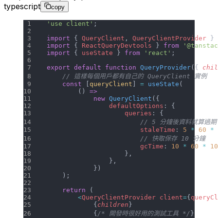
typescript
copy
'use client'
;
import
 { 
QueryClient
, 
QueryClientProvider
 } 
import
 { 
ReactQueryDevtools
 } 
from
 '@tanstac
import
 { 
useState
 } 
from
 'react'
;
export
 default
 function
 QueryProvider
({ 
chil
    // 這樣每個用戶都有自己的 QueryClient 實例
    const
 [
queryClient
] 
=
 useState
(
        () 
=>
            new
 QueryClient
({
                defaultOptions
: {
                    queries
: {
                        // 5 分鐘後資料就算過期
                        staleTime
: 
5
 *
 60
 *
 
                        // 快取保存 10 分鐘
                        gcTime
: 
10
 *
 60
 *
 10
                    },
                },
            })
    );
    return
 (
        <
QueryClientProvider
 client
=
{
queryCl
            {
children
}
            {
/* 開發時很好用的測試工具 */
}