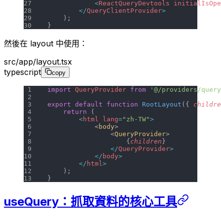
            <
ReactQueryDevtools
 initialIsOpe
        </
QueryClientProvider
>
    );
}
然後在 layout 中使用：
src/app/layout.tsx
typescript
copy
import
 QueryProvider
 from
 '@/providers/query
export
 default
 function
 RootLayout
({ 
childre
    return
 (
        <
html
 lang
=
"zh-TW"
>
            <
body
>
                <
QueryProvider
>
                    {
children
}
                </
QueryProvider
>
            </
body
>
        </
html
>
    );
}
useQuery：抓取資料的核心工具