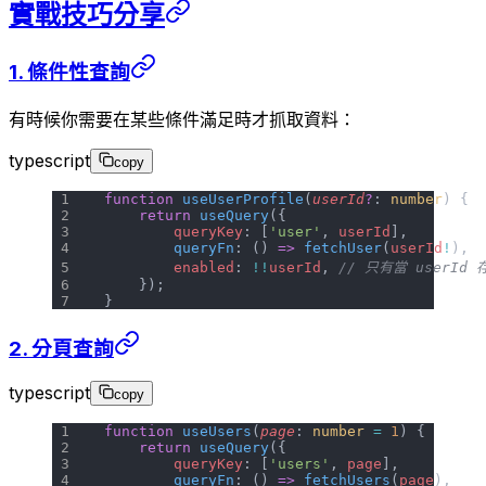
實戰技巧分享
1. 條件性查詢
有時候你需要在某些條件滿足時才抓取資料：
typescript
copy
function
 useUserProfile
(
userId
?
: 
number
) {
    return
 useQuery
({
        queryKey
: [
'user'
, 
userId
],
        queryFn
: () 
=>
 fetchUser
(
userId
!
),
        enabled
: 
!!
userId
, 
// 只有當 userId
    });
}
2. 分頁查詢
typescript
copy
function
 useUsers
(
page
: 
number
 =
 1
) {
    return
 useQuery
({
        queryKey
: [
'users'
, 
page
],
        queryFn
: () 
=>
 fetchUsers
(
page
),