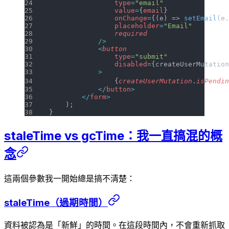
                type
=
"email"
                value
=
{
email
}
                onChange
=
{(e) => 
setEmail
(e.
                placeholder
=
"Email"
                required
            />
            <
button
                type
=
"submit"
                disabled
=
{createUserMutation
            >
                {
createUserMutation
.
isPendin
            </
button
>
        </
form
>
    );
}
staleTime vs gcTime：我一直搞混的概
念
這兩個參數我一開始總是搞不清楚：
staleTime（過期時間）
資料被認為是「新鮮」的時間。在這段時間內，不會重新抓取