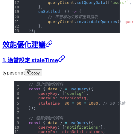
        queryClient
.
setQueryData
([
'users'
], 
    },
    onSettled
: () 
=>
 {
        // 不管成功失敗都重新抓取
        queryClient
.
invalidateQueries
({ 
quer
    },
});
效能優化建議
1. 適當設定 staleTime
typescript
copy
// 很少變動的資料
const
 { 
data
 } 
=
 useQuery
({
    queryKey
: [
'config'
],
    queryFn
: 
fetchConfig
,
    staleTime
: 
30
 *
 60
 *
 1000
, 
// 30 分鐘
});
// 經常變動的資料
const
 { 
data
 } 
=
 useQuery
({
    queryKey
: [
'notifications'
],
    queryFn
: 
fetchNotifications
,