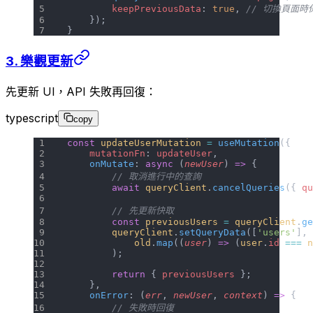
        keepPreviousData
: 
true
, 
// 切換頁面時
    });
}
3. 樂觀更新
先更新 UI，API 失敗再回復：
typescript
copy
const
 updateUserMutation
 =
 useMutation
({
    mutationFn
: 
updateUser
,
    onMutate
: 
async
 (
newUser
) 
=>
 {
        // 取消進行中的查詢
        await
 queryClient
.
cancelQueries
({ 
qu
        // 先更新快取
        const
 previousUsers
 =
 queryClient
.
ge
        queryClient
.
setQueryData
([
'users'
], 
            old
.
map
((
user
) 
=>
 (
user
.
id
 ===
 n
        );
        return
 { 
previousUsers
 };
    },
    onError
: (
err
, 
newUser
, 
context
) 
=>
 {
        // 失敗時回復