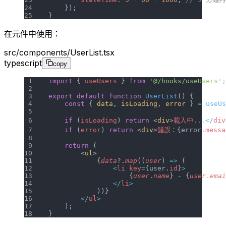
    });
}
在元件中使用：
src/components/UserList.tsx
typescript
copy
import
 { 
useUsers
 } 
from
 '@/hooks/useUsers'
;
export
 default
 function
 UserList
() {
    const
 { 
data
, 
isLoading
, 
error
 } 
=
 useUs
    if
 (
isLoading
) 
return
 <
div
>
載入中
...
</
div
    if
 (
error
) 
return
 <
div
>
錯誤
：{error.
messa
    return
 (
        <
ul
>
            {
data
?.
map
((
user
) 
=>
 (
                <
li
 key
=
{user.
id
}
>
                    {
user
.
name
} 
-
 {
user
.
emai
                </
li
>
            ))}
        </
ul
>
    );
}