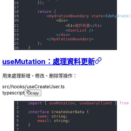
    });
    return
 (
        <
HydrationBoundary
 state
=
{
dehydrate
(
            <
div
>
                <
h1
>
用戶列表
</
h1
>
                <
UserList
 />
            </
div
>
        </
HydrationBoundary
>
    );
}
useMutation：處理資料更新
用來處理新增、修改、刪除等操作：
src/hooks/useCreateUser.ts
typescript
copy
import
 { 
useMutation
, 
useQueryClient
 } 
from
 
interface
 CreateUserData
 {
    name
: 
string
;
    email
: 
string
;
}