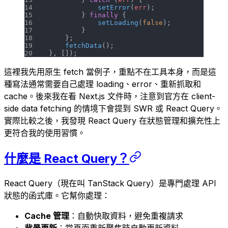
            setError
(
err
);
        } 
finally
 {
            setLoading
(
false
);
        }
    };
    fetchData
();
}, []);
這裡我先用原生
fetch
當例子，重點不在工具本身，而是這
種寫法通常需要自己處理 loading、error、重新抓取和
cache。後來我在看 Next.js 文件時，注意到官方在 client-
side data fetching 的情境下會提到 SWR 或 React Query。
實際比較之後，我發現 React Query 在狀態管理和擴充性上
更符合我的使用習慣。
什麼是 React Query？
React Query（現在叫 TanStack Query）是專門處理 API
狀態的函式庫。它幫你處理：
Cache 管理
：自動快取資料，避免重複請求