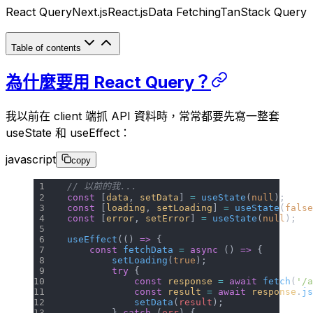
React Query
Next.js
React.js
Data Fetching
TanStack Query
Table of contents
為什麼要用 React Query？
我以前在 client 端抓 API 資料時，常常都要先寫一整套
useState
和
useEffect
：
javascript
copy
// 以前的我...
const
 [
data
, 
setData
] 
=
 useState
(
null
);
const
 [
loading
, 
setLoading
] 
=
 useState
(
false
const
 [
error
, 
setError
] 
=
 useState
(
null
);
useEffect
(() 
=>
 {
    const
 fetchData
 =
 async
 () 
=>
 {
        setLoading
(
true
);
        try
 {
            const
 response
 =
 await
 fetch
(
'/a
            const
 result
 =
 await
 response
.
js
            setData
(
result
);
        } 
catch
 (
err
) {